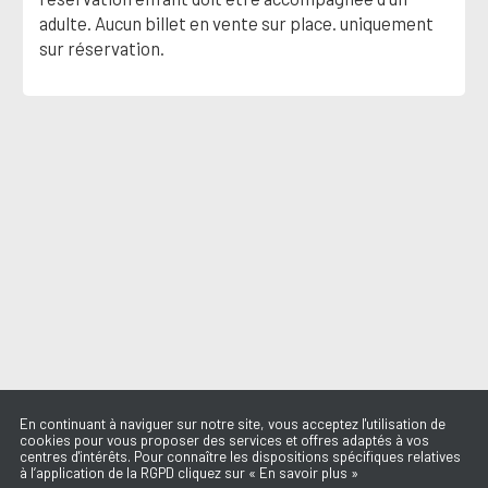
adulte. Aucun billet en vente sur place. uniquement
sur réservation.
En continuant à naviguer sur notre site, vous acceptez l'utilisation de
cookies pour vous proposer des services et offres adaptés à vos
centres d'intérêts. Pour connaître les dispositions spécifiques relatives
à l’application de la RGPD cliquez sur « En savoir plus »
L'AMOUR ÇA SE