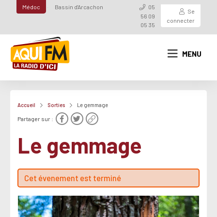
Médoc
Bassin d'Arcachon
05
Se
56 09
connecter
05 35
MENU
Accueil
Sorties
Le gemmage
Partager sur :
Le gemmage
Cet évenement est terminé