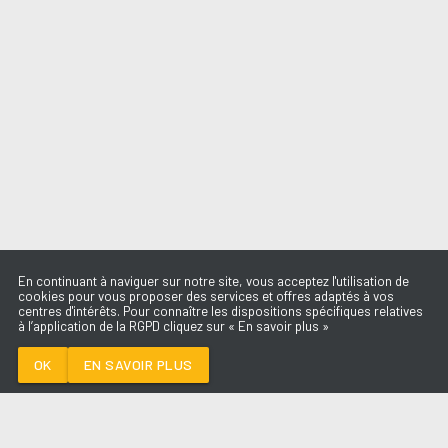
En continuant à naviguer sur notre site, vous acceptez l'utilisation de
cookies pour vous proposer des services et offres adaptés à vos
centres d'intérêts. Pour connaître les dispositions spécifiques relatives
à l’application de la RGPD cliquez sur « En savoir plus »
CAMERA
ED SHEERAN
OK
EN SAVOIR PLUS
Médoc