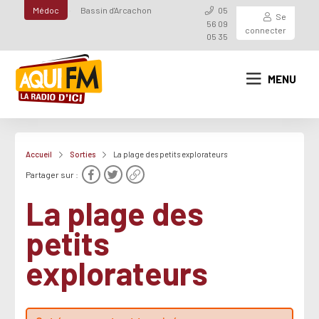
Médoc
Bassin d'Arcachon
05
Se
56 09
connecter
05 35
MENU
Accueil
Sorties
La plage des petits explorateurs
Partager sur :
La plage des
petits
explorateurs