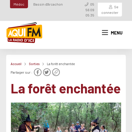
Médoc
Bassin d'Arcachon
05
Se
56 09
connecter
05 35
MENU
Accueil
Sorties
La forêt enchantée
Partager sur :
La forêt enchantée