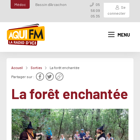
Médoc
Bassin d'Arcachon
05
Se
56 09
connecter
05 35
MENU
Accueil
Sorties
La forêt enchantée
Partager sur :
La forêt enchantée