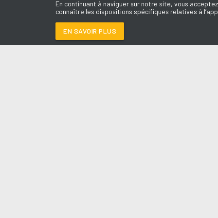
En continuant à naviguer sur notre site, vous acceptez
connaître les dispositions spécifiques relatives à l’app
EN SAVOIR PLUS
Médoc
LES É
I JUST MIGHT
-
BRUN
Le révei
Le Drive 
--:--
/
--:--
Dimanch
Chris & 
La Mété
L'Agend
La Vie e
Entrepr
A l'Ass
Contact