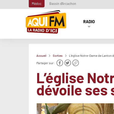
Médoc
Bassin d'Arcachon
RADIO
Accueil
Sorties
L’église Notre-Dame de Lanton d
Partager sur :
L’église No
dévoile ses 