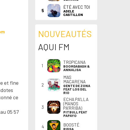
ÉTÉ AVEC TOI
5
ADELE
CASTILLON
NOUVEAUTÉS
com
AQUI FM
TROPICANA
1
BOOMDABASH &
ANNALISA
MAS
MACARENA
e et fine
2
GENTE DE ZONA
cdotes
FEAT LOS DEL
RIO
açonné ce
ECHA PA'LLA
(MANOS
3
PA'RRIBA)
 au 05 57
PITBULL FEAT
PAPAYO
BOOSTÉ
4
RIDSA