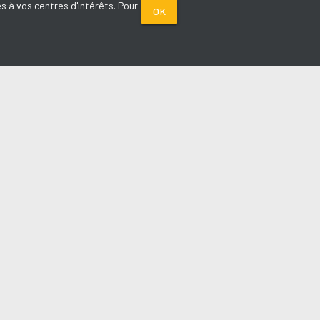
s à vos centres d'intérêts. Pour
OK
PARTENAIRES
Plage FM radio
Noox : l'agence E-commerce
La Porte de Service.com
Voiture sans permis médoc