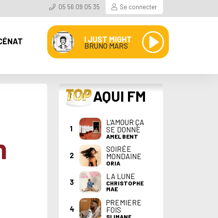
05 56 09 05 35
Se connecter
I JUST MIGHT
CÉNAT
BRUNO MARS
TOP
AQUI FM
L'AMOUR ÇA
1
SE DONNE
n
AMEL BENT
SOIRÉE
2
MONDAINE
ORIA
LA LUNE
3
CHRISTOPHE
MAE
PREMIERE
4
FOIS
SLIMANE