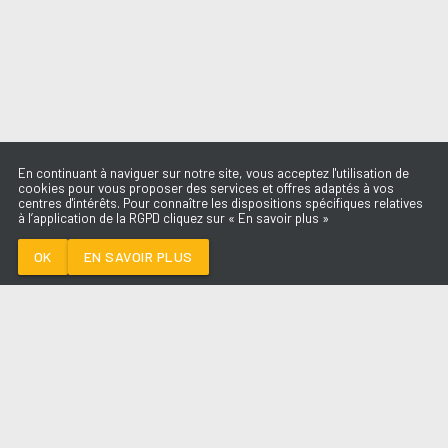
En continuant à naviguer sur notre site, vous acceptez l'utilisation de
cookies pour vous proposer des services et offres adaptés à vos
centres d'intérêts. Pour connaître les dispositions spécifiques relatives
à l’application de la RGPD cliquez sur « En savoir plus »
ILLUSION
DUA LIPA
OK
EN SAVOIR PLUS
Médoc
ILLUSION
-
DUA LIPA
--:--
/
--:--