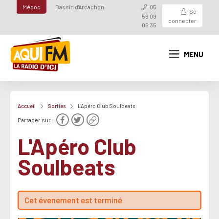
Médoc
Bassin d'Arcachon
05
Se
56 09
connecter
05 35
MENU
Accueil
Sorties
L'Apéro Club Soulbeats
Partager sur :
L'Apéro Club
Soulbeats
Cet évenement est terminé