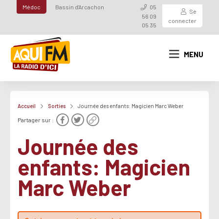
Médoc
Bassin d'Arcachon
05
Se
56 09
connecter
05 35
MENU
Accueil
Sorties
Journée des enfants: Magicien Marc Weber
Partager sur :
Journée des
enfants: Magicien
Marc Weber