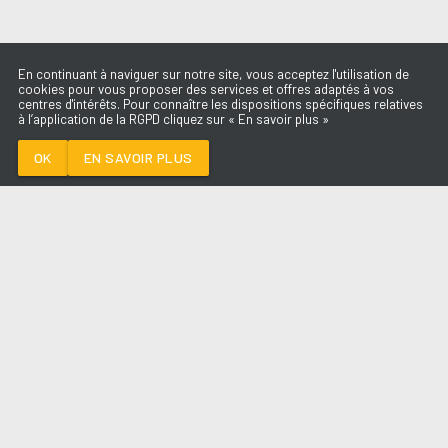
En continuant à naviguer sur notre site, vous acceptez l'utilisation de
cookies pour vous proposer des services et offres adaptés à vos
centres d'intérêts. Pour connaître les dispositions spécifiques relatives
à l’application de la RGPD cliquez sur « En savoir plus »
LA CHANSON
D'AMOUR
MENTISSA
OK
EN SAVOIR PLUS
Médoc
LA CHANSON D'AMOUR
-
MENTISSA
--:--
/
--:--
LES ÉMISSIONS
AQUI FM
PARTENAIRES