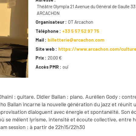
Théâtre Olympia 21 Avenue du Général de Gaulle 33
ARCACHON
Organisateur
OT Arcachon
Téléphone
+33 5 57 52 97 75
Mail
billetterie@arcachon.com
Site web
https://www.arcachon.com/cultur
Prix
20.00 €
Accès PMR
oui
Dhaini : guitare. Didier Ballan : piano. Aurélien Gody : cont
ho Ballan incarne la nouvelle génération du jazz et réunit 
mprovisation dialoguent avec énergie et spontanéité. Son éc
 se mêlent lyrisme, intensité et écoute collective, entre h
am session : à partir de 22h15/22h30