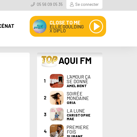
05 56 09 05 35
Se connecter
CLOSE TO ME
CÉNAT
ELLIE GOULDING
X DIPLO
TOP
AQUI FM
L'AMOUR ÇA
1
SE DONNE
AMEL BENT
SOIRÉE
2
MONDAINE
ORIA
LA LUNE
3
CHRISTOPHE
MAE
PREMIERE
4
FOIS
SLIMANE