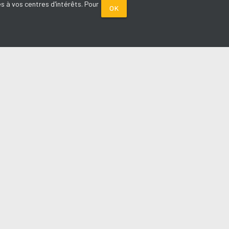
s à vos centres d'intérêts. Pour
OK
PARTENAIRES
Plage FM radio
Noox : l'agence E-commerce
La Porte de Service.com
Voiture sans permis médoc