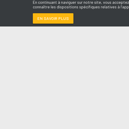
En continuant à naviguer sur notre site, vous acceptez
connaître les dispositions spécifiques relatives à l’app
EN SAVOIR PLUS
Médoc
LES É
CLOSE TO ME
-
Ellie 
Le révei
Le Drive 
--:--
/
--:--
Dimanch
Chris & 
La Mété
L'Agend
La Vie e
Entrepr
A l'Ass
Contact