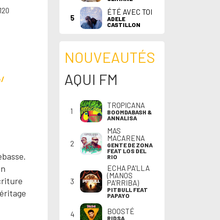
120
ÉTÉ AVEC TOI
5
ADELE
CASTILLON
NOUVEAUTÉS
AQUI FM
e/
TROPICANA
1
BOOMDABASH &
ANNALISA
MAS
MACARENA
2
GENTE DE ZONA
FEAT LOS DEL
rebasse.
RIO
un
ECHA PA'LLA
(MANOS
riture
3
PA'RRIBA)
PITBULL FEAT
éritage
PAPAYO
BOOSTÉ
4
RIDSA