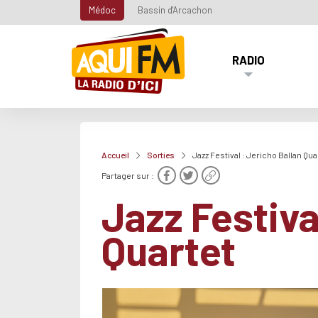
Médoc
Bassin d'Arcachon
RADIO
Accueil
Sorties
Jazz Festival : Jericho Ballan Qua
Partager sur :
Jazz Festiva
Quartet