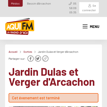
Médoc
Bassin d'Arcachon
05
Se
56 09
connecter
05 35
MENU
Accueil
Sorties
Jardin Dulas et Verger d'Arcachon
Partager sur :
Jardin Dulas et
Verger d'Arcachon
Cet évenement est terminé