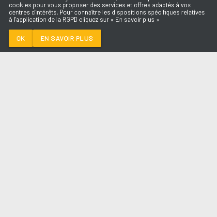
cookies pour vous proposer des services et offres adaptés à vos
centres d'intérêts. Pour connaître les dispositions spécifiques relatives
à l’application de la RGPD cliquez sur « En savoir plus »
PREMIERE FOIS
SLIMANE
OK
EN SAVOIR PLUS
Médoc
PREMIERE FOIS
-
SLIMANE
--:--
/
--:--
LES ÉMISSIONS
AQUI FM
PARTENAIRES
SITE RÉALISÉ PAR