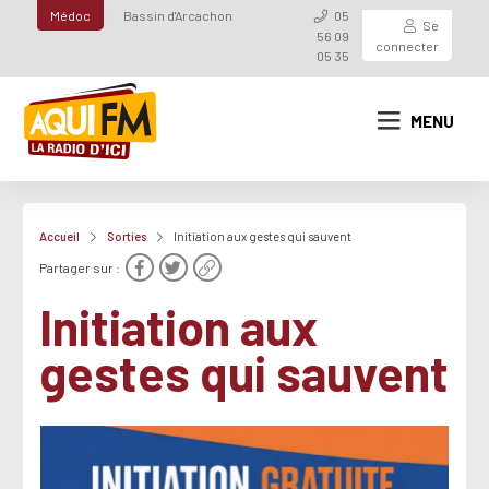
Médoc
Bassin d'Arcachon
05
Se
56 09
connecter
05 35
MENU
Accueil
Sorties
Initiation aux gestes qui sauvent
Partager sur :
Initiation aux
gestes qui sauvent