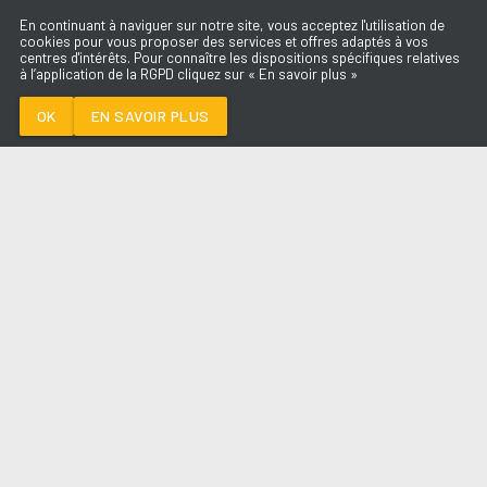
En continuant à naviguer sur notre site, vous acceptez l'utilisation de
cookies pour vous proposer des services et offres adaptés à vos
centres d'intérêts. Pour connaître les dispositions spécifiques relatives
à l’application de la RGPD cliquez sur « En savoir plus »
TALK TO YOU
ANOTR FEAT 54
ULTRA
OK
EN SAVOIR PLUS
Médoc
TALK TO YOU
-
ANOTR FEAT 54 ULTRA
--:--
/
--:--
LES ÉMISSIONS
AQUI FM
PARTENAIRES
SITE RÉALISÉ PAR