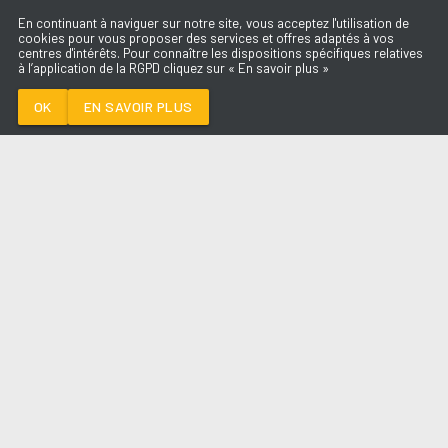
En continuant à naviguer sur notre site, vous acceptez l'utilisation de
cookies pour vous proposer des services et offres adaptés à vos
centres d'intérêts. Pour connaître les dispositions spécifiques relatives
à l’application de la RGPD cliquez sur « En savoir plus »
GONE GONE GONE
DAVID GUETTA
OK
EN SAVOIR PLUS
Médoc
GONE GONE GONE
-
DAVID GUETTA
--:--
/
--:--
LES ÉMISSIONS
AQUI FM
PARTENAIRES
SITE RÉALISÉ PAR