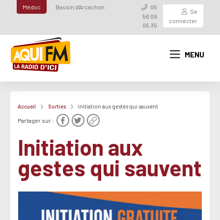
Médoc
Bassin d'Arcachon
05
Se
56 09
connecter
05 35
MENU
Accueil
Sorties
Initiation aux gestes qui sauvent
Partager sur :
Initiation aux
gestes qui sauvent