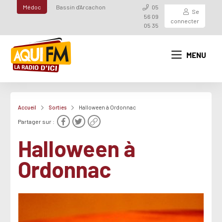
Médoc
Bassin d'Arcachon
05
Se
56 09
connecter
05 35
MENU
Accueil
Sorties
Halloween à Ordonnac
Partager sur :
Halloween à
Ordonnac