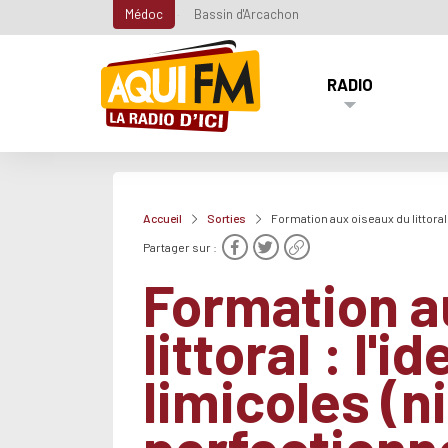
Médoc
Bassin d'Arcachon
RADIO
Accueil
Sorties
Formation aux oiseaux du littoral
Partager sur :
Formation a
littoral : l'i
limicoles (n