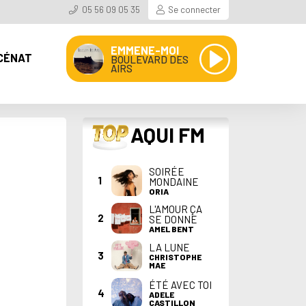
05 56 09 05 35
Se connecter
EMMENE-MOI
CÉNAT
BOULEVARD DES
AIRS
TOP
AQUI FM
SOIRÉE
1
MONDAINE
ORIA
L'AMOUR ÇA
2
SE DONNE
AMEL BENT
LA LUNE
3
CHRISTOPHE
MAE
ÉTÉ AVEC TOI
4
ADELE
CASTILLON