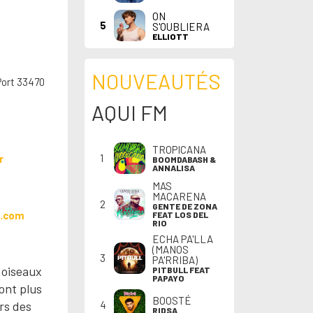
ON
5
S'OUBLIERA
ELLIOTT
NOUVEAUTÉS
Port 33470
AQUI FM
TROPICANA
1
r
BOOMDABASH &
ANNALISA
MAS
MACARENA
2
GENTE DE ZONA
h.com
FEAT LOS DEL
RIO
ECHA PA'LLA
(MANOS
3
PA'RRIBA)
s oiseaux
PITBULL FEAT
PAPAYO
ont plus
BOOSTÉ
ers des
4
RIDSA