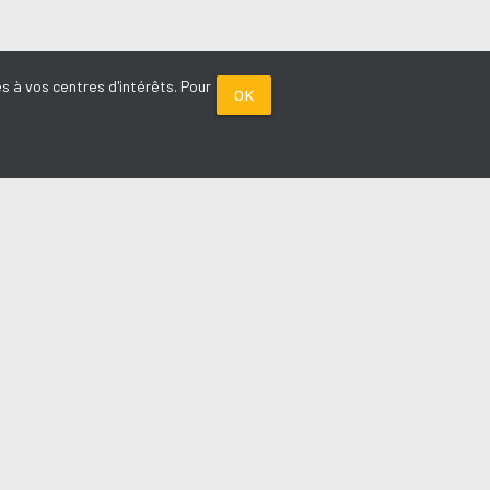
s à vos centres d'intérêts. Pour
OK
PARTENAIRES
Plage FM radio
Noox : l'agence E-commerce
La Porte de Service.com
Voiture sans permis médoc