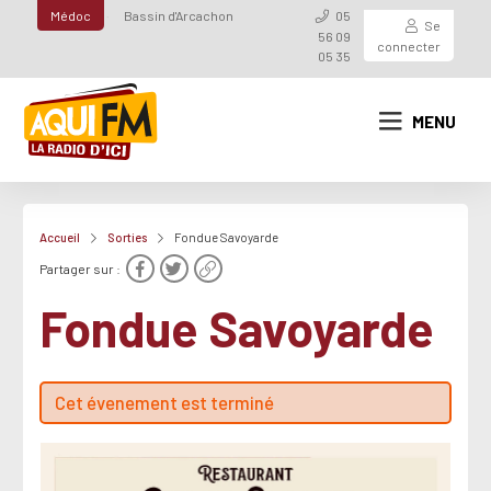
Médoc
Bassin d'Arcachon
05
Se
56 09
connecter
05 35
MENU
Accueil
Sorties
Fondue Savoyarde
Partager sur :
Fondue Savoyarde
Cet évenement est terminé