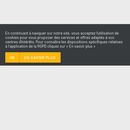
En continuant à naviguer sur notre site, vous acceptez l'utilisation de
cookies pour vous proposer des services et offres adaptés à vos
centres d'intérêts. Pour connaître les dispositions spécifiques relatives
à l’application de la RGPD cliquez sur « En savoir plus »
SELF AWARE
TEMPER CITY
OK
EN SAVOIR PLUS
Médoc
SELF AWARE
-
TEMPER CITY
--:--
/
--:--
LES ÉMISSIONS
AQUI FM