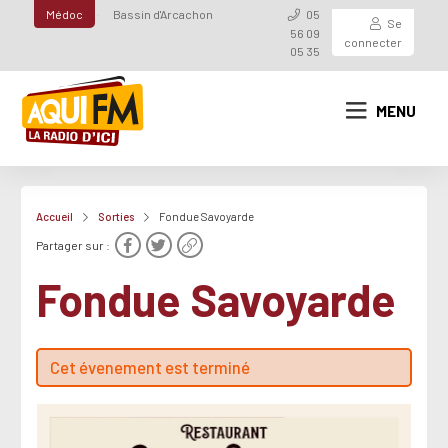
Médoc
Bassin d'Arcachon
05
Se
56 09
connecter
05 35
MENU
Accueil
Sorties
Fondue Savoyarde
Partager sur :
Fondue Savoyarde
Cet évenement est terminé