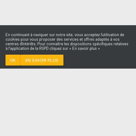
En continuant à naviguer sur notre site, vous acceptez l'utilisation de
cookies pour vous proposer des services et offres adaptés à vos
centres d'intérêts. Pour connaître les dispositions spécifiques relatives
à l’application de la RGPD cliquez sur « En savoir plus »
DREAM AS ONE
MILEY CYRUS
OK
EN SAVOIR PLUS
Médoc
DREAM AS ONE
-
MILEY CYRUS
--:--
/
--:--
LES ÉMISSIONS
AQUI FM