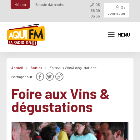
Médoc
Bassin d'Arcachon
05
Se
56 09
connecter
05 35
MENU
Accueil
Sorties
Foire aux Vins & dégustations
Partager sur :
Foire aux Vins &
dégustations