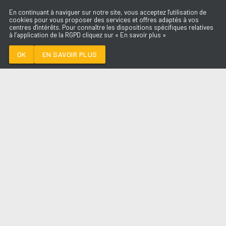
En continuant à naviguer sur notre site, vous acceptez l'utilisation de
cookies pour vous proposer des services et offres adaptés à vos
centres d'intérêts. Pour connaître les dispositions spécifiques relatives
à l’application de la RGPD cliquez sur « En savoir plus »
ÉTÉ AVEC TOI
ADELE CASTILLON
OK
EN SAVOIR PLUS
Médoc
ÉTÉ AVEC TOI
-
ADELE CASTILLON
--:--
/
--:--
LES ÉMISSIONS
AQUI FM
PARTENAIRES
SITE RÉALISÉ PAR