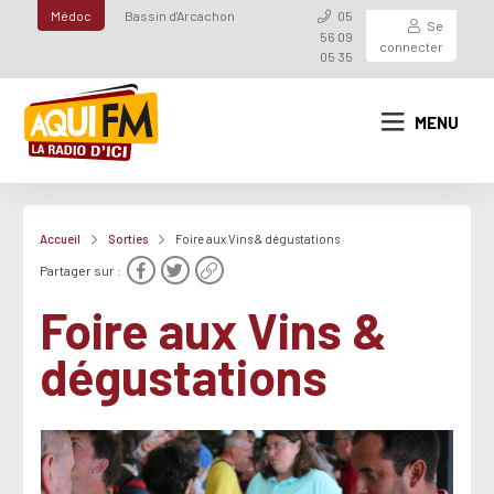
Médoc
Bassin d'Arcachon
05
Se
56 09
connecter
05 35
MENU
Accueil
Sorties
Foire aux Vins & dégustations
Partager sur :
Foire aux Vins &
dégustations