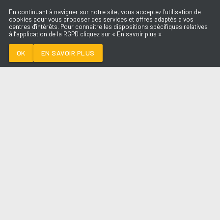
En continuant à naviguer sur notre site, vous acceptez l'utilisation de
cookies pour vous proposer des services et offres adaptés à vos
centres d'intérêts. Pour connaître les dispositions spécifiques relatives
à l’application de la RGPD cliquez sur « En savoir plus »
BOOSTÉ
RIDSA
OK
EN SAVOIR PLUS
Médoc
BOOSTÉ
-
RIDSA
--:--
/
--:--
LES ÉMISSIONS
AQUI FM
PARTENAIRES
SITE RÉALISÉ PAR