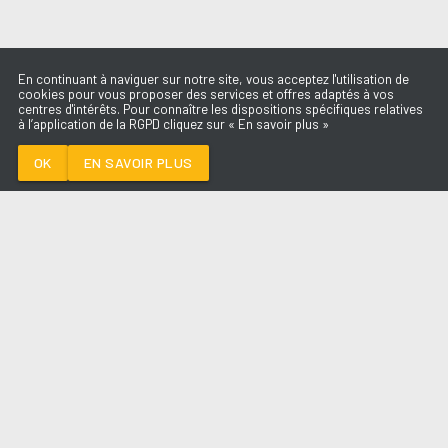
En continuant à naviguer sur notre site, vous acceptez l'utilisation de
cookies pour vous proposer des services et offres adaptés à vos
centres d'intérêts. Pour connaître les dispositions spécifiques relatives
à l’application de la RGPD cliquez sur « En savoir plus »
VAITIMBORA
TRINIX, MARIANA
FROES
OK
EN SAVOIR PLUS
Médoc
VAITIMBORA
-
TRINIX, MARIANA FROES
--:--
/
--:--
LES ÉMISSIONS
AQUI FM
PARTENAIRES