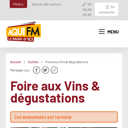
Médoc
Bassin d'Arcachon
05
Se
56 09
connecter
05 35
MENU
Accueil
Sorties
Foire aux Vins & dégustations
Partager sur :
Foire aux Vins &
dégustations
Cet évenement est terminé