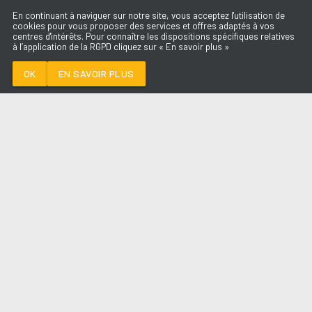
En continuant à naviguer sur notre site, vous acceptez l'utilisation de
cookies pour vous proposer des services et offres adaptés à vos
centres d'intérêts. Pour connaître les dispositions spécifiques relatives
à l’application de la RGPD cliquez sur « En savoir plus »
ELLE HABITE ICI
DE PALMAS
OK
EN SAVOIR PLUS
Médoc
ELLE HABITE ICI
-
DE PALMAS
--:--
/
--:--
LES ÉMISSIONS
AQUI FM
PARTENAIRES
SITE RÉALISÉ PAR