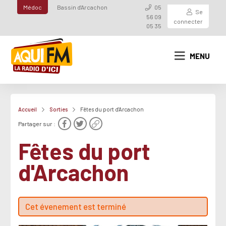
Médoc
Bassin d'Arcachon
05
Se
56 09
connecter
05 35
MENU
Accueil
Sorties
Fêtes du port d'Arcachon
Partager sur :
Fêtes du port
d'Arcachon
Cet évenement est terminé