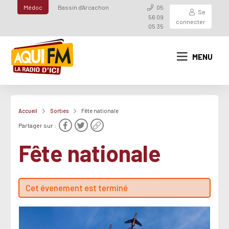
Médoc
Bassin d'Arcachon
05
Se
56 09
connecter
05 35
MENU
Accueil
Sorties
Fête nationale
Partager sur :
Fête nationale
Cet évenement est terminé