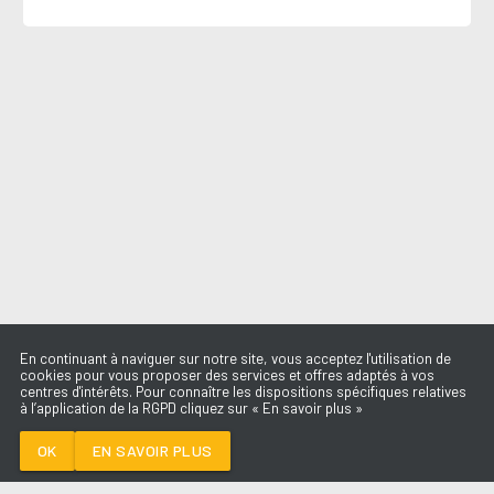
En continuant à naviguer sur notre site, vous acceptez l'utilisation de
cookies pour vous proposer des services et offres adaptés à vos
centres d'intérêts. Pour connaître les dispositions spécifiques relatives
à l’application de la RGPD cliquez sur « En savoir plus »
SUBSTITUTION
PURPLE DISCO
MACHINE X KUNGS
OK
EN SAVOIR PLUS