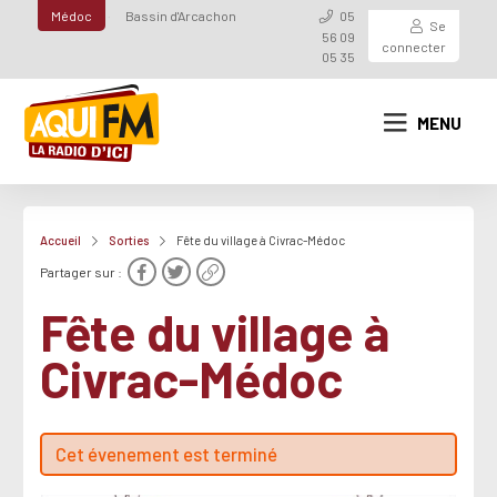
Médoc
Bassin d'Arcachon
05
Se
56 09
connecter
05 35
MENU
Accueil
Sorties
Fête du village à Civrac-Médoc
Partager sur :
Fête du village à
Civrac-Médoc
Cet évenement est terminé