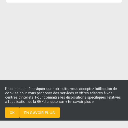
En continuant à naviguer sur notre site, vous acceptez l'utilisation de
cookies pour vous proposer des services et offres adaptés à vos
centres d'intérêts. Pour connaître les dispositions spécifiques relatives
à l’application de la RGPD cliquez sur « En savoir plus »
LA LUNE
CHRISTOPHE MAE
OK
EN SAVOIR PLUS
Médoc