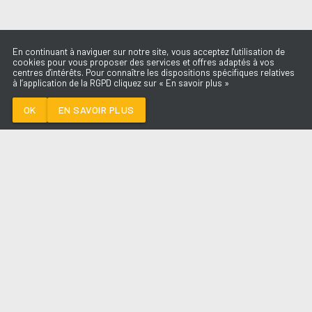
En continuant à naviguer sur notre site, vous acceptez l'utilisation de
cookies pour vous proposer des services et offres adaptés à vos
centres d'intérêts. Pour connaître les dispositions spécifiques relatives
à l’application de la RGPD cliquez sur « En savoir plus »
TOI ET MOI
GUILLAUME GRAND
OK
EN SAVOIR PLUS
Médoc
TOI ET MOI
-
GUILLAUME GRAND
--:--
/
--:--
LES ÉMISSIONS
AQUI FM
PARTENAIRES