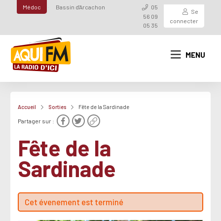
Médoc
Bassin d'Arcachon
05
Se
56 09
connecter
05 35
MENU
Accueil
Sorties
Fête de la Sardinade
Partager sur :
Fête de la
Sardinade
Cet évenement est terminé