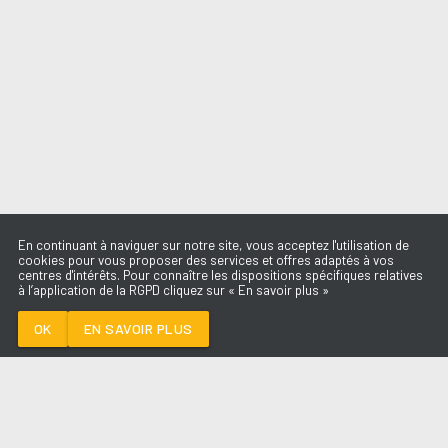
En continuant à naviguer sur notre site, vous acceptez l'utilisation de
cookies pour vous proposer des services et offres adaptés à vos
centres d'intérêts. Pour connaître les dispositions spécifiques relatives
à l’application de la RGPD cliquez sur « En savoir plus »
COME BACK HOME
SOFIA CARSON
OK
EN SAVOIR PLUS
Médoc
COME BACK HOME
-
SOFIA CARSON
--:--
/
--:--