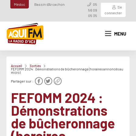
Médoc
Bassin d'Arcachon
05
Se
56 09
connecter
05 35
MENU
Accueil
Sorties
FEFOMM 2024 : Démonstrations de bûcheronnage (horaires annoncés au
micro)
Partager sur :
FEFOMM 2024 :
Démonstrations
de bûcheronnage
(horaires