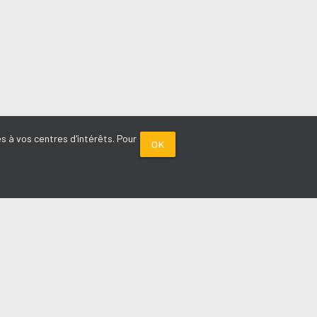
s à vos centres d'intérêts. Pour
OK
PARTENAIRES
Plage FM radio
Noox : l'agence E-commerce
La Porte de Service.com
Voiture sans permis médoc