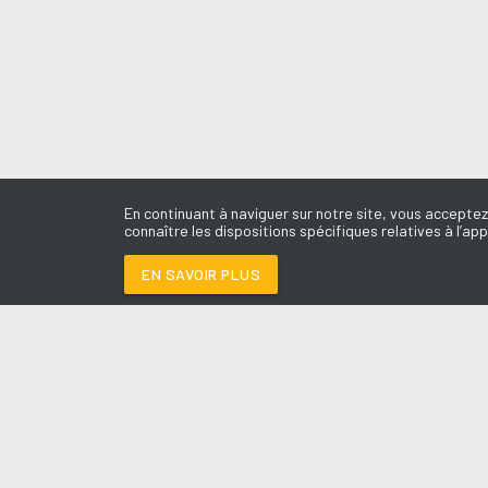
En continuant à naviguer sur notre site, vous acceptez
connaître les dispositions spécifiques relatives à l’app
EN SAVOIR PLUS
Médoc
LES É
ANIMAUX FRAGILES
Le révei
Le Drive 
--:--
/
--:--
Dimanch
Chris & 
La Mété