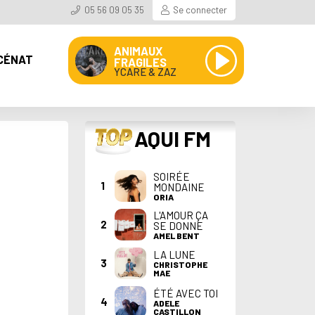
05 56 09 05 35
Se connecter
ANIMAUX
CÉNAT
FRAGILES
YCARE & ZAZ
TOP
AQUI FM
SOIRÉE
1
MONDAINE
ORIA
L'AMOUR ÇA
2
SE DONNE
AMEL BENT
LA LUNE
3
CHRISTOPHE
MAE
ÉTÉ AVEC TOI
4
ADELE
CASTILLON