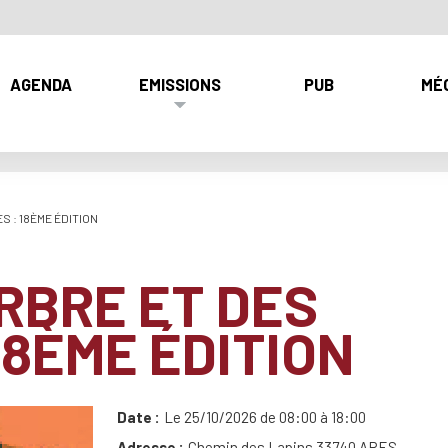
AGENDA
EMISSIONS
PUB
MÉ
S : 18ÈME ÉDITION
ARBRE ET DES
18ÈME ÉDITION
Date
Le 25/10/2026 de 08:00 à 18:00
Adresse
Chemin des Lapins 33740 ARES