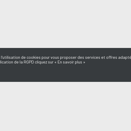
 l'utilisation de cookies pour vous proposer des services et offres adapté
lication de la RGPD cliquez sur « En savoir plus »
MISSIONS
AQUI FM
-
YCARE & ZAZ
l du Médoc
L'équipe
d'ici
Mentions légales
e Dédicaces
Politique de confidentialité
Marie-Laure
Nous contacter
Annonceurs
o
Don, Mécénat