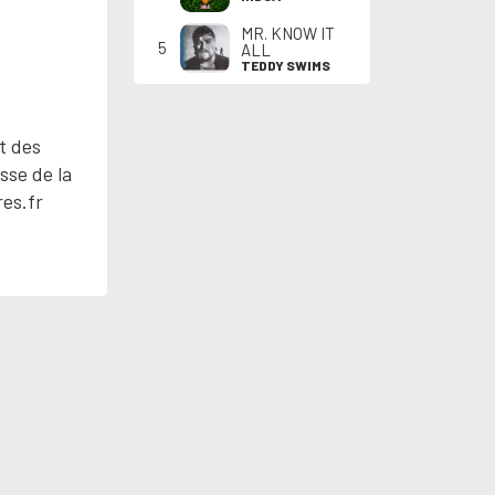
MR. KNOW IT
5
ALL
TEDDY SWIMS
t des
sse de la
res.fr