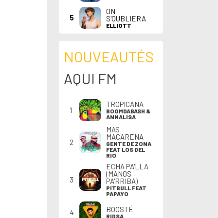
ON
5
S'OUBLIERA
ELLIOTT
NOUVEAUTÉS
AQUI FM
TROPICANA
1
BOOMDABASH &
ANNALISA
MAS
MACARENA
2
GENTE DE ZONA
FEAT LOS DEL
RIO
ECHA PA'LLA
(MANOS
3
PA'RRIBA)
PITBULL FEAT
PAPAYO
BOOSTÉ
4
RIDSA