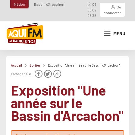
Médoc
Bassin d'Arcachon
05
Se
56 09
connecter
05 35
MENU
Accueil
Sorties
Exposition "Une année sur le Bassin d'Arcachon"
Partager sur :
Exposition "Une
année sur le
Bassin d'Arcachon"