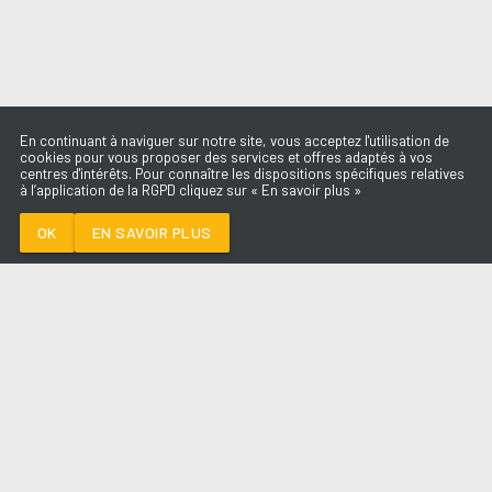
En continuant à naviguer sur notre site, vous acceptez l'utilisation de
cookies pour vous proposer des services et offres adaptés à vos
centres d'intérêts. Pour connaître les dispositions spécifiques relatives
à l’application de la RGPD cliquez sur « En savoir plus »
AU BOUT DE MES
REVES
JEAN-JACQUES
OK
EN SAVOIR PLUS
GOLDMAN
Médoc
AU BOUT DE MES REVES
-
JEAN-
JACQUES GOLDMAN
--:--
/
--:--
LES ÉMISSIONS
AQUI FM