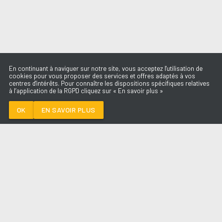
En continuant à naviguer sur notre site, vous acceptez l'utilisation de
cookies pour vous proposer des services et offres adaptés à vos
centres d'intérêts. Pour connaître les dispositions spécifiques relatives
à l’application de la RGPD cliquez sur « En savoir plus »
FEVER DREAM
ALEX WARREN
OK
EN SAVOIR PLUS
Médoc
FEVER DREAM
-
ALEX WARREN
--:--
/
--:--
LES ÉMISSIONS