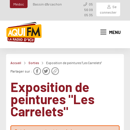
Médoc
Bassin d'Arcachon
05
Se
56 09
connecter
05 35
MENU
Accueil
Sorties
Exposition de peintures "Les Carrelets"
Partager sur :
Exposition de
peintures "Les
Carrelets"