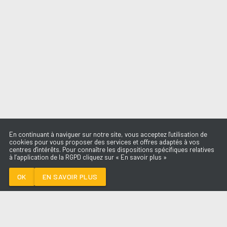
En continuant à naviguer sur notre site, vous acceptez l'utilisation de
cookies pour vous proposer des services et offres adaptés à vos
centres d'intérêts. Pour connaître les dispositions spécifiques relatives
à l’application de la RGPD cliquez sur « En savoir plus »
STAR WALKIN'
LIL NAS X
OK
EN SAVOIR PLUS
Médoc
STAR WALKIN'
-
LIL NAS X