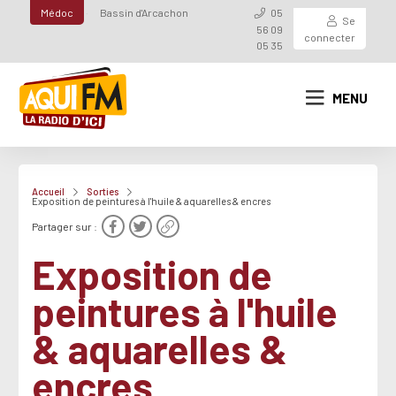
Médoc
Bassin d'Arcachon
05
Se
56 09
connecter
05 35
MENU
Accueil
Sorties
Exposition de peintures à l'huile & aquarelles & encres
Partager sur :
Exposition de
peintures à l'huile
& aquarelles &
encres