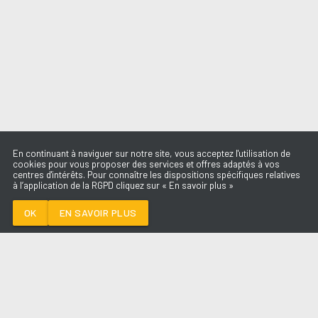
En continuant à naviguer sur notre site, vous acceptez l'utilisation de
cookies pour vous proposer des services et offres adaptés à vos
centres d'intérêts. Pour connaître les dispositions spécifiques relatives
à l’application de la RGPD cliquez sur « En savoir plus »
SOLTERA
SHAKIRA
OK
EN SAVOIR PLUS
Médoc
SOLTERA
-
SHAKIRA
--:--
/
--:--