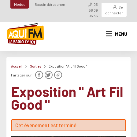
Médoc
Bassin d'Arcachon
05
Se
56 09
connecter
05 35
MENU
Accueil
Sorties
Exposition " Art Fil Good "
Partager sur :
Exposition " Art Fil
Good "
Cet évenement est terminé