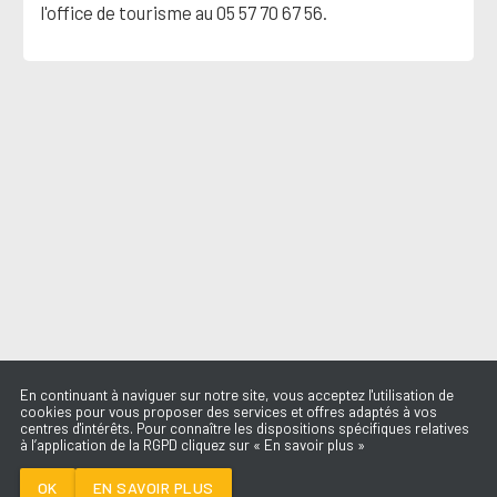
l'office de tourisme au 05 57 70 67 56.
En continuant à naviguer sur notre site, vous acceptez l'utilisation de
cookies pour vous proposer des services et offres adaptés à vos
centres d'intérêts. Pour connaître les dispositions spécifiques relatives
à l’application de la RGPD cliquez sur « En savoir plus »
THE FIRST TIME
DAMIANO DAVID
OK
EN SAVOIR PLUS