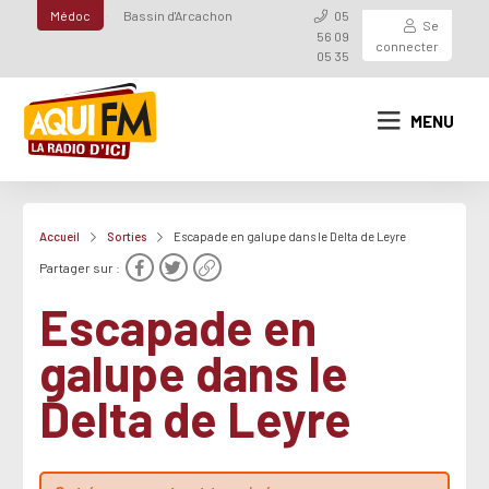
Médoc
Bassin d'Arcachon
05
Se
56 09
connecter
05 35
MENU
Accueil
Sorties
Escapade en galupe dans le Delta de Leyre
Partager sur :
Escapade en
galupe dans le
Delta de Leyre