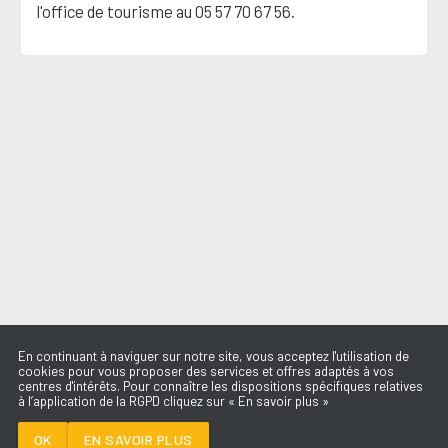
l'office de tourisme au 05 57 70 67 56.
En continuant à naviguer sur notre site, vous acceptez l'utilisation de
cookies pour vous proposer des services et offres adaptés à vos
centres d'intérêts. Pour connaître les dispositions spécifiques relatives
à l’application de la RGPD cliquez sur « En savoir plus »
À L'IMPARFAITE
AMIR
OK
EN SAVOIR PLUS