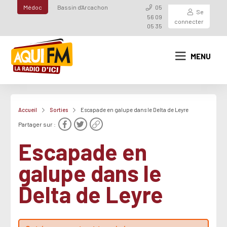
Médoc
Bassin d'Arcachon
05
Se
56 09
connecter
05 35
MENU
Accueil
Sorties
Escapade en galupe dans le Delta de Leyre
Partager sur :
Escapade en
galupe dans le
Delta de Leyre