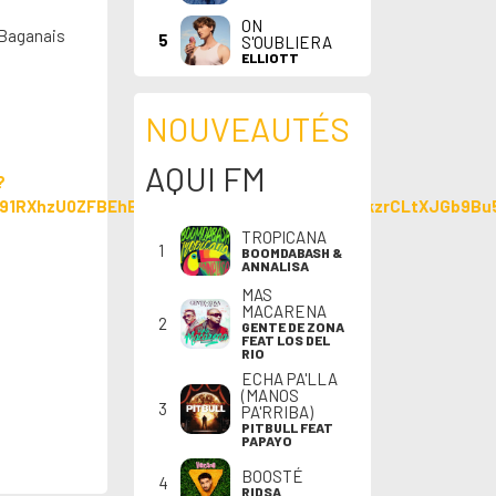
ON
 Baganais
5
S'OUBLIERA
ELLIOTT
NOUVEAUTÉS
AQUI FM
?
dq91RXhzU0ZFBEhE6IQibIvB9kNwAoZz3hXsF6QVlkzrCLtXJGb9B
TROPICANA
1
BOOMDABASH &
ANNALISA
MAS
MACARENA
2
GENTE DE ZONA
FEAT LOS DEL
RIO
ECHA PA'LLA
(MANOS
3
PA'RRIBA)
PITBULL FEAT
PAPAYO
BOOSTÉ
4
RIDSA