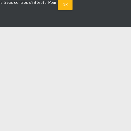
s à vos centres d'intérêts. Pour
OK
PARTENAIRES
Plage FM radio
Noox : l'agence E-commerce
La Porte de Service.com
Voiture sans permis médoc