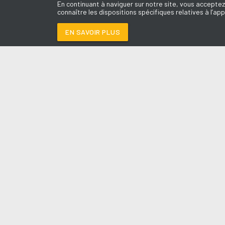
En continuant à naviguer sur notre site, vous acceptez
connaître les dispositions spécifiques relatives à l’app
EN SAVOIR PLUS
Médoc
LES É
C'EST À QUI LE TOU
Le révei
Le Drive 
--:--
/
--:--
Dimanch
Chris & 
La Mété
L'Agend
La Vie e
Entrepr
A l'Ass
Contact