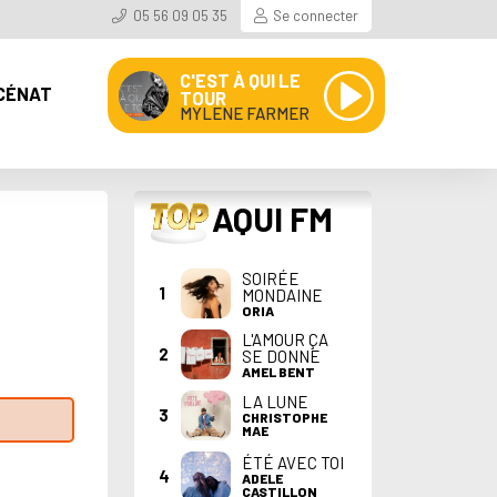
05 56 09 05 35
Se connecter
C'EST À QUI LE
CÉNAT
TOUR
MYLENE FARMER
TOP
AQUI FM
SOIRÉE
1
MONDAINE
ORIA
L'AMOUR ÇA
2
SE DONNE
AMEL BENT
LA LUNE
3
CHRISTOPHE
MAE
ÉTÉ AVEC TOI
4
ADELE
CASTILLON