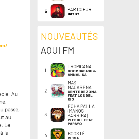
PAR COEUR
5
DAYSY
NOUVEAUTÉS
om/
AQUI FM
TROPICANA
1
BOOMDABASH &
ANNALISA
MAS
MACARENA
2
GENTE DE ZONA
ècle. Au
FEAT LOS DEL
RIO
ne,
ECHA PA'LLA
du passé,
(MANOS
3
PA'RRIBA)
ut au
PITBULL FEAT
PAPAYO
e. Le
à la
BOOSTÉ
4
RIDSA