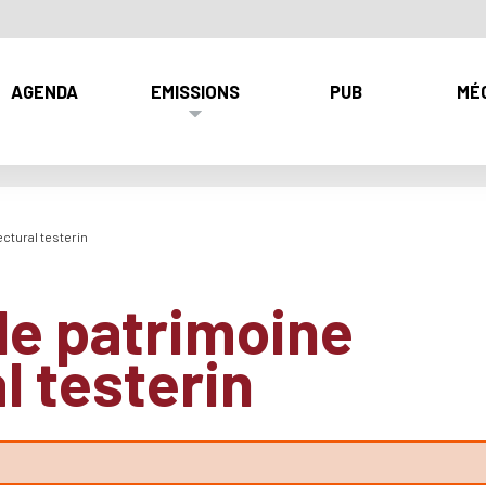
AGENDA
EMISSIONS
PUB
MÉ
ctural testerin
e patrimoine
l testerin