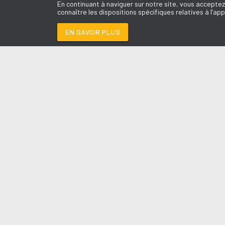
En continuant à naviguer sur notre site, vous acceptez
connaître les dispositions spécifiques relatives à l’app
EN SAVOIR PLUS
Médoc
LES É
DIE FOR YOU
-
THE W
Le révei
Le Drive 
--:--
/
--:--
Dimanch
Chris & 
La Mété
L'Agend
La Vie e
Entrepr
A l'Ass
Contact