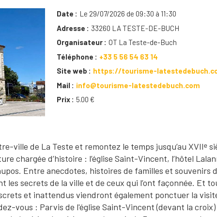
Date
Le 29/07/2026 de 09:30 à 11:30
Adresse
33260 LA TESTE-DE-BUCH
Organisateur
OT La Teste-de-Buch
Téléphone
+33 5 56 54 63 14
Site web
https://tourisme-latestedebuch.c
Mail
info@tourisme-latestedebuch.com
Prix
5.00 €
re-ville de La Teste et remontez le temps jusqu’au XVIIᵉ si
ure chargée d’histoire : l’église Saint-Vincent, l’hôtel Lalan
Caupos. Entre anecdotes, histoires de familles et souvenirs 
les secrets de la ville et de ceux qui l’ont façonnée. Et to
iscrets et inattendus viendront également ponctuer la visit
ndez-vous : Parvis de l'église Saint-Vincent (devant la croix) 