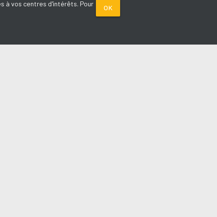
s à vos centres d'intérêts. Pour
OK
PARTENAIRES
Plage FM radio
Noox : l'agence E-commerce
La Porte de Service.com
Voiture sans permis médoc