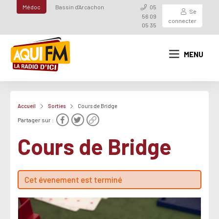
Médoc
Bassin d'Arcachon
05
Se
56 09
connecter
05 35
MENU
Accueil
Sorties
Cours de Bridge
Partager sur :
Cours de Bridge
Cet évenement est terminé