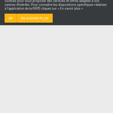
cookies pour vous proposer des services et offres adaptés à vos
centres d'intérêts. Pour connaître les dispositions spécifiques relatives
à l’application de la RGPD cliquez sur « En savoir plus »
PREMIERE FOIS
SLIMANE
OK
EN SAVOIR PLUS
Médoc
PREMIERE FOIS
-
SLIMANE
--:--
/
--:--
LES ÉMISSIONS
AQUI FM
PARTENAIRES
SITE RÉALISÉ PAR