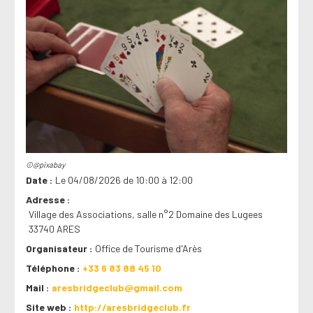
©@pixabay
Date
Le 04/08/2026 de 10:00 à 12:00
Adresse
Village des Associations, salle n°2 Domaine des Lugees
33740 ARES
Organisateur
Office de Tourisme d'Arès
Téléphone
+33 6 83 88 45 10
Mail
aresbridgeclub@gmail.com
Site web
http://aresbridgeclub.fr