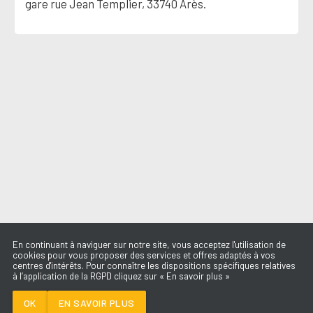
gare rue Jean Templier, 33740 Arès.
En continuant à naviguer sur notre site, vous acceptez l'utilisation de
cookies pour vous proposer des services et offres adaptés à vos
centres d'intérêts. Pour connaître les dispositions spécifiques relatives
à l’application de la RGPD cliquez sur « En savoir plus »
THE FIRST TIME
DAMIANO DAVID
OK
EN SAVOIR PLUS