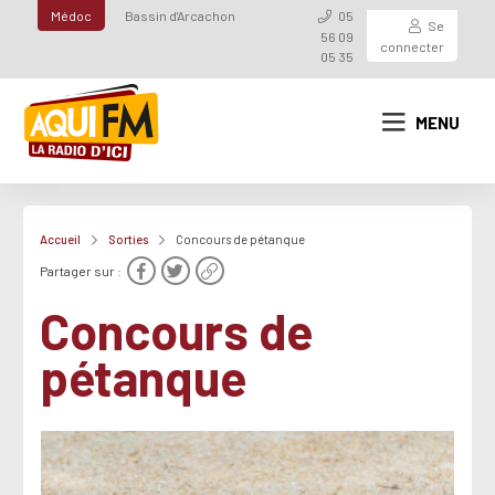
Médoc
Bassin d'Arcachon
05
Se
56 09
connecter
05 35
MENU
Accueil
Sorties
Concours de pétanque
Partager sur :
Concours de
pétanque