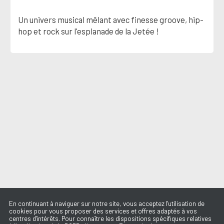
Un univers musical mêlant avec finesse groove, hip-
hop et rock sur l'esplanade de la Jetée !
En continuant à naviguer sur notre site, vous acceptez l'utilisation de
cookies pour vous proposer des services et offres adaptés à vos
centres d'intérêts. Pour connaître les dispositions spécifiques relatives