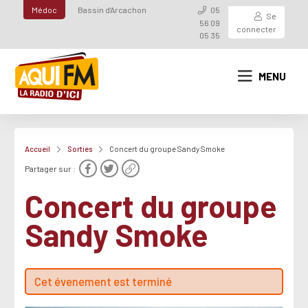
Médoc
Bassin d'Arcachon
05
Se
56 09
connecter
05 35
MENU
Accueil
Sorties
Concert du groupe Sandy Smoke
Partager sur :
Concert du groupe
Sandy Smoke
Cet évenement est terminé