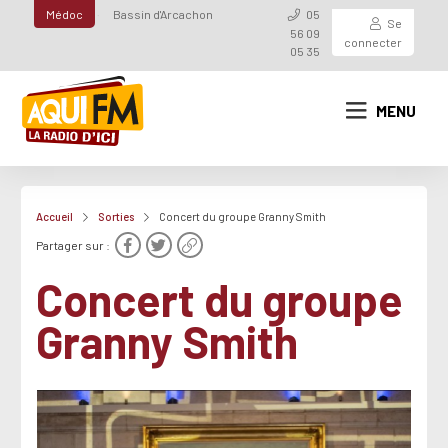
Médoc
Bassin d'Arcachon
05
Se
56 09
connecter
05 35
MENU
Accueil
Sorties
Concert du groupe Granny Smith
Partager sur :
Concert du groupe
Granny Smith