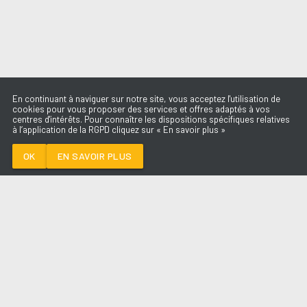
En continuant à naviguer sur notre site, vous acceptez l'utilisation de
cookies pour vous proposer des services et offres adaptés à vos
centres d'intérêts. Pour connaître les dispositions spécifiques relatives
à l’application de la RGPD cliquez sur « En savoir plus »
NEW RELIGION
BEBE REXHA &
FAITHLESS
OK
EN SAVOIR PLUS
Médoc
NEW RELIGION
-
BEBE REXHA &
FAITHLESS
--:--
/
--:--
LES ÉMISSIONS