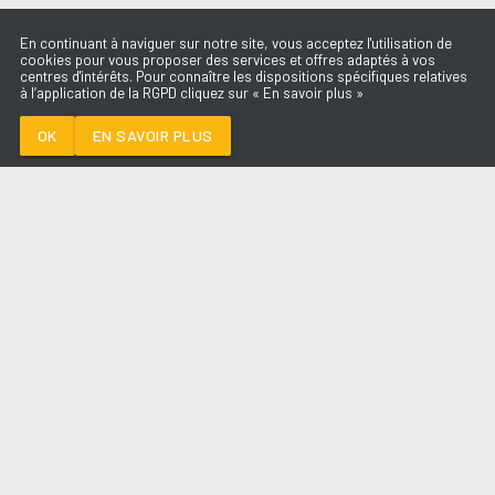
En continuant à naviguer sur notre site, vous acceptez l'utilisation de
cookies pour vous proposer des services et offres adaptés à vos
centres d'intérêts. Pour connaître les dispositions spécifiques relatives
à l’application de la RGPD cliquez sur « En savoir plus »
GONE GONE GONE
DAVID GUETTA
OK
EN SAVOIR PLUS
Médoc
GONE GONE GONE
-
DAVID GUETTA
--:--
/
--:--
LES ÉMISSIONS
AQUI FM
PARTENAIRES