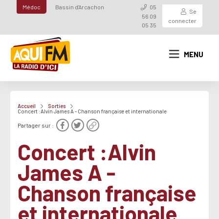
Médoc
Bassin d'Arcachon
05
Se
56 09
connecter
05 35
MENU
Accueil
Sorties
Concert :Alvin James A - Chanson française et internationale
Partager sur :
Concert :Alvin
James A -
Chanson française
et internationale