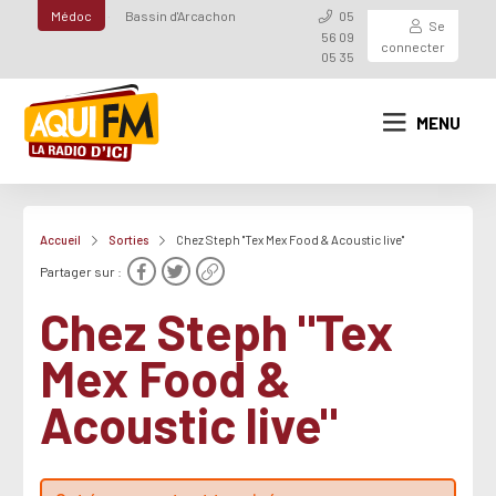
Médoc
Bassin d'Arcachon
05
Se
56 09
connecter
05 35
MENU
Accueil
Sorties
Chez Steph "Tex Mex Food & Acoustic live"
Partager sur :
Chez Steph "Tex
Mex Food &
Acoustic live"