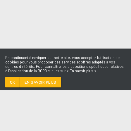
En continuant à naviguer sur notre site, vous acceptez l'utilisation de
cookies pour vous proposer des services et offres adaptés à vos
centres d'intérêts. Pour connaître les dispositions spécifiques relatives
à l’application de la RGPD cliquez sur « En savoir plus »
SOIRÉE MONDAINE
ORIA
OK
EN SAVOIR PLUS
Médoc
SOIRÉE MONDAINE
-
ORIA
--:--
/
--:--