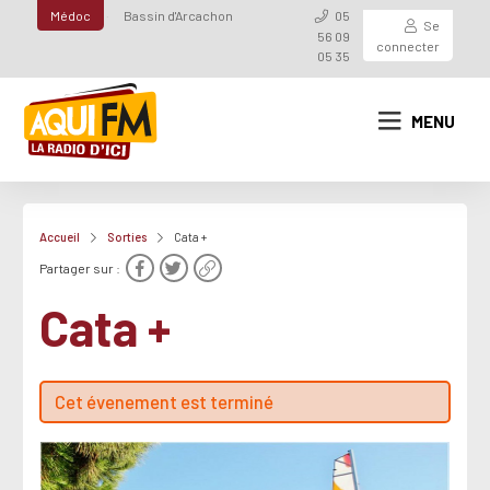
Médoc
Bassin d'Arcachon
05
Se
56 09
connecter
05 35
MENU
Accueil
Sorties
Cata +
Partager sur :
Cata +
Cet évenement est terminé