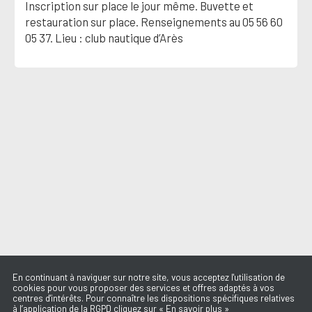
Inscription sur place le jour même. Buvette et
restauration sur place. Renseignements au 05 56 60
05 37. Lieu : club nautique d’Arès
En continuant à naviguer sur notre site, vous acceptez l'utilisation de
cookies pour vous proposer des services et offres adaptés à vos
centres d'intérêts. Pour connaître les dispositions spécifiques relatives
à l’application de la RGPD cliquez sur « En savoir plus »