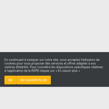
En continuant à naviguer sur notre site, vous acceptez l'utilisation de
cookies pour vous proposer des services et offres adaptés à vos
centres d'intérêts. Pour connaître les dispositions spécifiques relatives
à l’application de la RGPD cliquez sur « En savoir plus »
JET LAG
LUIZA
OK
EN SAVOIR PLUS
Médoc
JET LAG
-
LUIZA
--:--
/
--:--