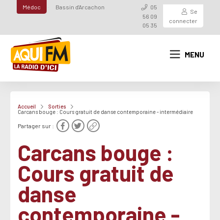
Médoc
Bassin d'Arcachon
05
Se
56 09
connecter
05 35
MENU
Accueil
Sorties
Carcans bouge : Cours gratuit de danse contemporaine - intermédiaire
Partager sur :
Carcans bouge :
Cours gratuit de
danse
contemporaine -