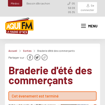
Médoc
Bassin d'Arcachon
05
Se
56 09
connecter
05 35
MENU
Accueil
Sorties
Braderie d'été des commerçants
Partager sur :
Braderie d'été des
commerçants
Cet évenement est terminé