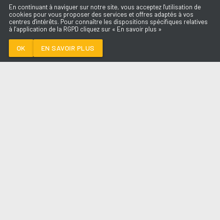
En continuant à naviguer sur notre site, vous acceptez l'utilisation de
cookies pour vous proposer des services et offres adaptés à vos
centres d'intérêts. Pour connaître les dispositions spécifiques relatives
à l’application de la RGPD cliquez sur « En savoir plus »
EMMENE-MOI
BOULEVARD DES
AIRS
OK
EN SAVOIR PLUS
Médoc
EMMENE-MOI
-
BOULEVARD DES AIRS
--:--
/
--:--
LES ÉMISSIONS
AQUI FM
PARTENAIRES
SITE RÉALISÉ PAR