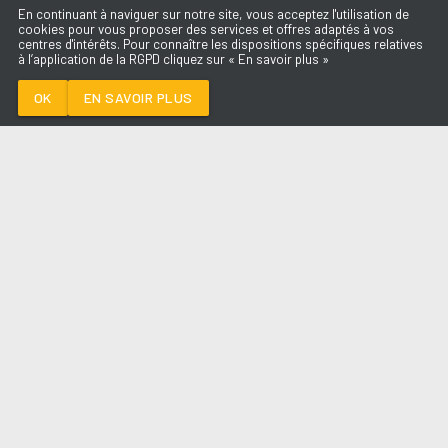
En continuant à naviguer sur notre site, vous acceptez l'utilisation de
cookies pour vous proposer des services et offres adaptés à vos
centres d'intérêts. Pour connaître les dispositions spécifiques relatives
à l’application de la RGPD cliquez sur « En savoir plus »
DREAM AS ONE
MILEY CYRUS
OK
EN SAVOIR PLUS
Médoc
DREAM AS ONE
-
MILEY CYRUS
--:--
/
--:--
LES ÉMISSIONS
AQUI FM
PARTENAIRES
SITE RÉALISÉ PAR