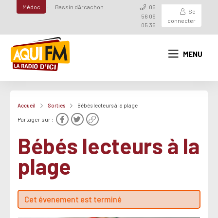
Médoc
Bassin d'Arcachon
05
Se
56 09
connecter
05 35
MENU
Accueil
Sorties
Bébés lecteurs à la plage
Partager sur :
Bébés lecteurs à la
plage
Cet évenement est terminé