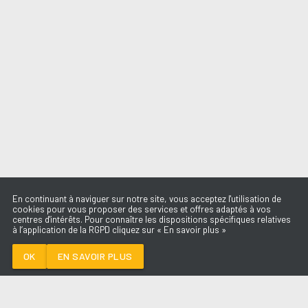
En continuant à naviguer sur notre site, vous acceptez l'utilisation de
cookies pour vous proposer des services et offres adaptés à vos
centres d'intérêts. Pour connaître les dispositions spécifiques relatives
à l’application de la RGPD cliquez sur « En savoir plus »
DAI DAI
SHAKIRA FEAT
BURNA BOY
OK
EN SAVOIR PLUS
Médoc