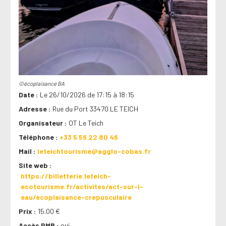
©écoplaisance BA
Date
Le 26/10/2026 de 17:15 à 18:15
Adresse
Rue du Port 33470 LE TEICH
Organisateur
OT Le Teich
Téléphone
+33 5 56 22 80 46
Mail
leteichtourisme@agglo-cobas.fr
Site web
https://billetterie.leteich-
ecotourisme.fr/activites/act-sur-l-
eau/ecoplaisance-crepusculaire
Prix
15.00 €
Accès PMR
oui