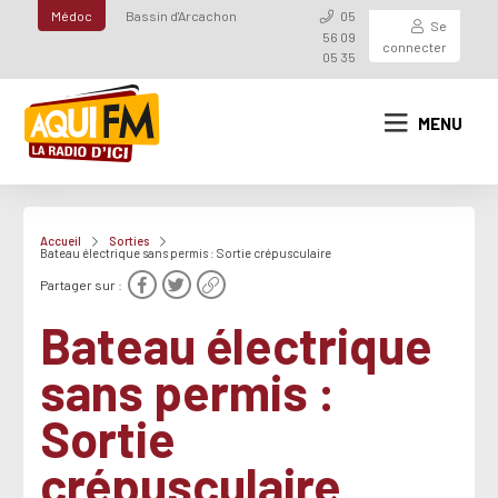
Médoc
Bassin d'Arcachon
05
Se
56 09
connecter
05 35
MENU
Accueil
Sorties
Bateau électrique sans permis : Sortie crépusculaire
Partager sur :
Bateau électrique
sans permis :
Sortie
crépusculaire