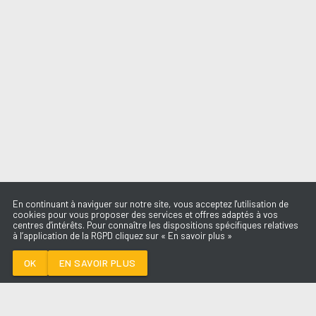
En continuant à naviguer sur notre site, vous acceptez l'utilisation de
cookies pour vous proposer des services et offres adaptés à vos
centres d'intérêts. Pour connaître les dispositions spécifiques relatives
à l’application de la RGPD cliquez sur « En savoir plus »
THE FEELING
GABRY PONTE &
HENRI PFR
OK
EN SAVOIR PLUS
Médoc