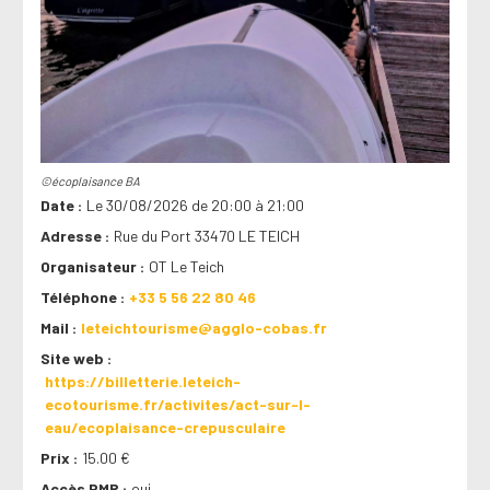
©écoplaisance BA
Date
Le 30/08/2026 de 20:00 à 21:00
Adresse
Rue du Port 33470 LE TEICH
Organisateur
OT Le Teich
Téléphone
+33 5 56 22 80 46
Mail
leteichtourisme@agglo-cobas.fr
Site web
https://billetterie.leteich-
ecotourisme.fr/activites/act-sur-l-
eau/ecoplaisance-crepusculaire
Prix
15.00 €
Accès PMR
oui