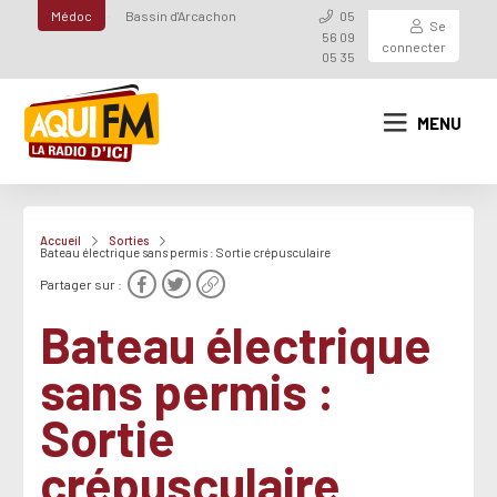
Médoc
Bassin d'Arcachon
05
Se
56 09
connecter
05 35
MENU
Accueil
Sorties
Bateau électrique sans permis : Sortie crépusculaire
Partager sur :
Bateau électrique
sans permis :
Sortie
crépusculaire