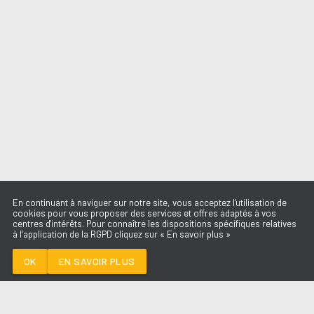
En continuant à naviguer sur notre site, vous acceptez l'utilisation de
cookies pour vous proposer des services et offres adaptés à vos
centres d'intérêts. Pour connaître les dispositions spécifiques relatives
à l’application de la RGPD cliquez sur « En savoir plus »
L'AMOUR ÇA SE
DONNE
AMEL BENT
OK
EN SAVOIR PLUS
Médoc