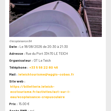
©écoplaisance BA
Date
Le 18/08/2026 de 20:30 à 21:30
Adresse
Rue du Port 33470 LE TEICH
Organisateur
OT Le Teich
Téléphone
+33 5 56 22 80 46
Mail
leteichtourisme@agglo-cobas.fr
Site web
https://billetterie.leteich-
ecotourisme.fr/activites/act-sur-l-
eau/ecoplaisance-crepusculaire
Prix
15.00 €
Accès PMR
oui