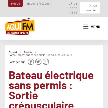
Médoc
Bassin d'Arcachon
05
Se
56 09
connecter
05 35
MENU
Accueil
Sorties
Bateau électrique sans permis : Sortie crépusculaire
Partager sur :
Bateau électrique
sans permis :
Sortie
crépusculaire