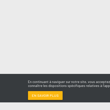
En continuant à naviguer sur notre site, vous acceptez
connaître les dispositions spécifiques relatives à l’app
EN SAVOIR PLUS
Médoc
LES É