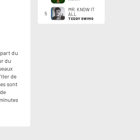
MR. KNOW IT
5
ALL
TEDDY SWIMS
épart du
ur du
iseaux
iter de
ies sont
 de
 minutes