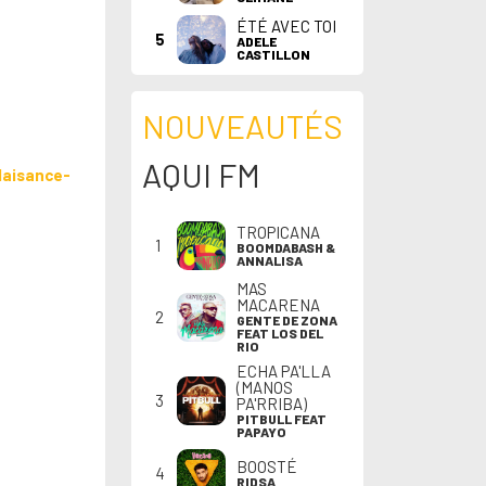
ÉTÉ AVEC TOI
5
ADELE
CASTILLON
NOUVEAUTÉS
AQUI FM
laisance-
TROPICANA
1
BOOMDABASH &
ANNALISA
MAS
MACARENA
2
GENTE DE ZONA
FEAT LOS DEL
RIO
ECHA PA'LLA
(MANOS
3
PA'RRIBA)
PITBULL FEAT
PAPAYO
BOOSTÉ
4
RIDSA