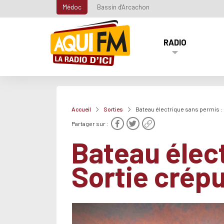
Médoc
Bassin d'Arcachon
RADIO
Accueil
Sorties
Bateau électrique sans permis :
Partager sur :
Bateau élec
Sortie crép