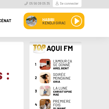
05 56 09 05 35
Se connecter
HABIBI
CÉNAT
KENDJI GIRAC
TOP
AQUI FM
L'AMOUR ÇA
1
SE DONNE
 :
AMEL BENT
SOIRÉE
2
MONDAINE
ORIA
LA LUNE
3
CHRISTOPHE
MAE
PREMIERE
4
FOIS
SLIMANE