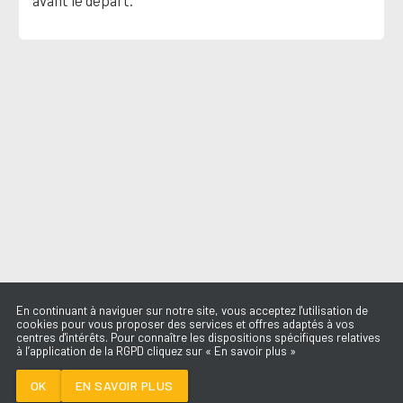
En continuant à naviguer sur notre site, vous acceptez l'utilisation de
cookies pour vous proposer des services et offres adaptés à vos
centres d'intérêts. Pour connaître les dispositions spécifiques relatives
à l’application de la RGPD cliquez sur « En savoir plus »
DIS-MOI COMMENT
TU DANSES
BOULEVARD DES
OK
EN SAVOIR PLUS
AIRS