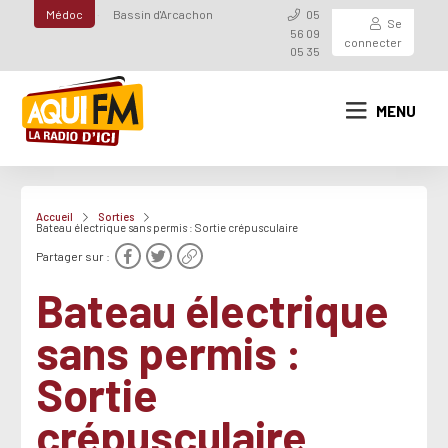
Médoc
Bassin d'Arcachon
05
Se
56 09
connecter
05 35
MENU
Accueil
Sorties
Bateau électrique sans permis : Sortie crépusculaire
Partager sur :
Bateau électrique
sans permis :
Sortie
crépusculaire