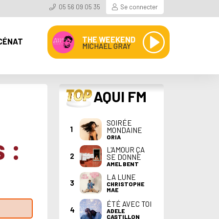
05 56 09 05 35
Se connecter
THE WEEKEND
CÉNAT
MICHAEL GRAY
TOP
AQUI FM
SOIRÉE
1
MONDAINE
 :
ORIA
L'AMOUR ÇA
2
SE DONNE
AMEL BENT
LA LUNE
3
CHRISTOPHE
MAE
ÉTÉ AVEC TOI
4
ADELE
CASTILLON