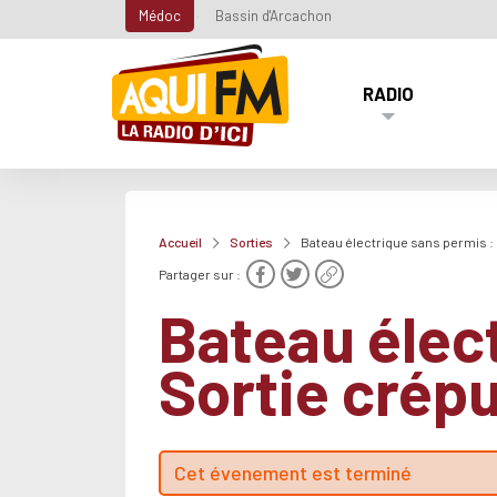
Médoc
Bassin d'Arcachon
RADIO
Accueil
Sorties
Bateau électrique sans permis :
Partager sur :
Bateau élec
Sortie crép
Cet évenement est terminé