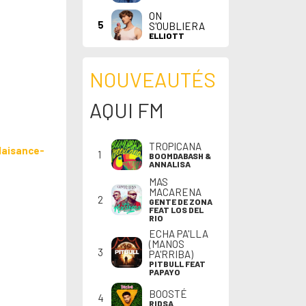
ON
5
S'OUBLIERA
ELLIOTT
NOUVEAUTÉS
AQUI FM
TROPICANA
laisance-
1
BOOMDABASH &
ANNALISA
MAS
MACARENA
2
GENTE DE ZONA
FEAT LOS DEL
RIO
ECHA PA'LLA
(MANOS
3
PA'RRIBA)
PITBULL FEAT
PAPAYO
BOOSTÉ
4
RIDSA