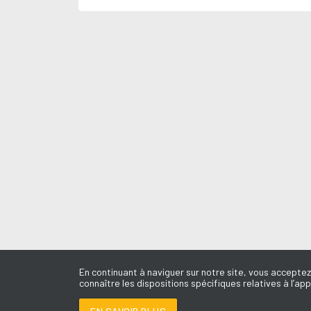
En continuant à naviguer sur notre site, vous acceptez
connaître les dispositions spécifiques relatives à l’app
EN SAVOIR PLUS