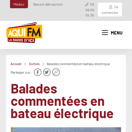
Médoc
Bassin d'Arcachon
05
Se
56 09
connecter
05 35
MENU
Accueil
Sorties
Balades commentées en bateau électrique
Partager sur :
Balades
commentées en
bateau électrique