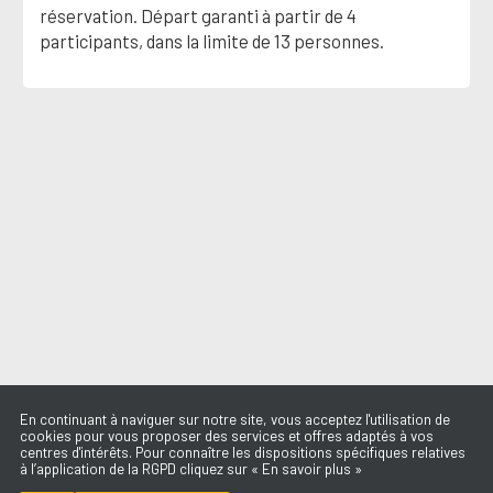
réservation. Départ garanti à partir de 4
participants, dans la limite de 13 personnes.
En continuant à naviguer sur notre site, vous acceptez l'utilisation de
cookies pour vous proposer des services et offres adaptés à vos
centres d'intérêts. Pour connaître les dispositions spécifiques relatives
à l’application de la RGPD cliquez sur « En savoir plus »
GONE GONE GONE