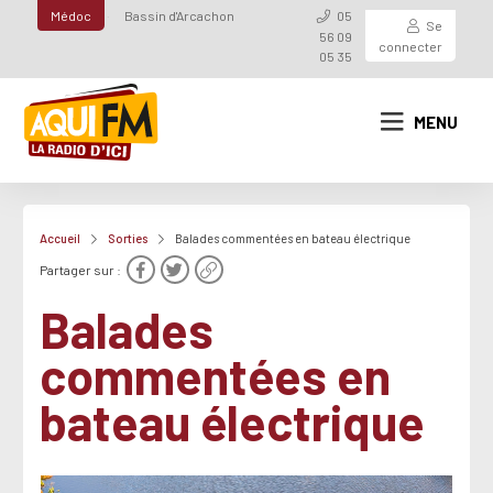
Médoc
Bassin d'Arcachon
05
Se
56 09
connecter
05 35
MENU
Accueil
Sorties
Balades commentées en bateau électrique
Partager sur :
Balades
commentées en
bateau électrique